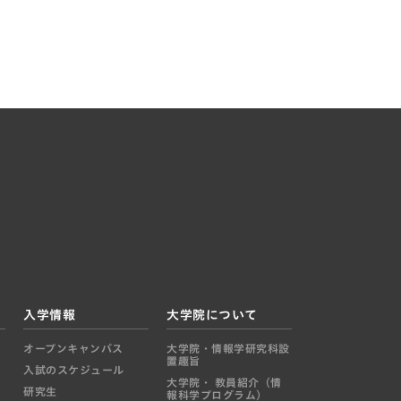
入学情報
大学院について
オープンキャンパス
大学院・情報学研究科設
置趣旨
入試のスケジュール
大学院・ 教員紹介（情
研究生
報科学プログラム）