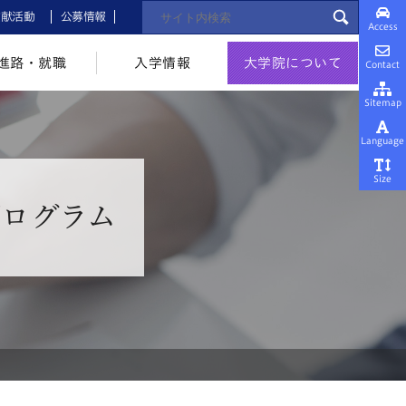
貢献活動
公募情報
Access
進路・就職
入学情報
大学院について
Contact
Sitemap
Language
Size
ログラム