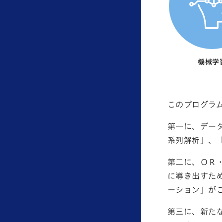
機械学
このプログラ
第一に、デー
系列解析」、
第二に、ＯＲ
に導き出すた
ーション」が
第三に、新た