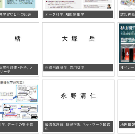
械学習などへの応用
データ科学、知能情報学
認知神経
オペレー
効率性評価・分析， オ
非線形解析学, 応用数学
リサーチ
科学、データの安全管
最適化理論、機械学習、ネットワーク最適
地理情報
化