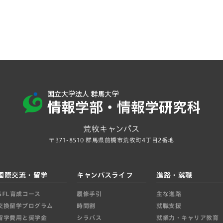
荒牧キャンパス
〒371-8510 群馬県前橋市荒牧町4丁目2番地
国際交流・留学
キャンパスライフ
進路・就職
GFL育成コース
履修手引
主な進路
交換留学プログラム
時間割
就職支援
留学費用と奨学金
シラバス
就業力・キャリア教育