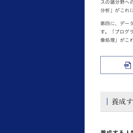
スの諸分野へ
分析」がこれ
第四に、デー
す。「プログ
像処理」がこ
養成
養成する人