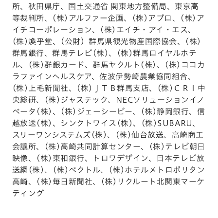
所、秋田県庁、国土交通省 関東地方整備局、東京高
等裁判所、(株)アルファー企画、(株)アプロ、(株)ア
イチコーポレーション、(株)エイチ・アイ・エス、
(株)煥乎堂、(公財）群馬県観光物産国際協会、(株)
群馬銀行、群馬テレビ(株)、(株)群馬ロイヤルホテ
ル、(株)群銀カード、群馬ヤクルト(株)、(株)ココカ
ラファインヘルスケア、佐波伊勢崎農業協同組合、
(株)上毛新聞社、(株)ＪＴＢ群馬支店、(株)ＣＲＩ中
央総研、(株)ジャステック、NECソリューションイノ
ベータ(株)、(株)ジェーシービー、(株)静岡銀行、信
越放送(株)、シンクトワイス(株)、(株)SUBARU、
スリーワンシステムズ(株)、(株)仙台放送、高崎商工
会議所、(株)高崎共同計算センター、(株)テレビ朝日
映像、(株)東和銀行、トロワデザイン、日本テレビ放
送網(株)、(株)ベクトル、(株)ホテルメトロポリタン
高崎、(株)毎日新聞社、(株)リクルート北関東マーケ
ティング