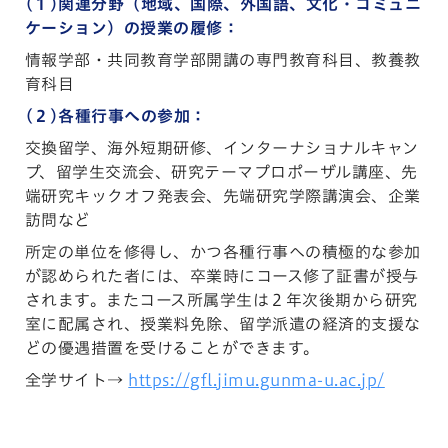
(１)関連分野（地域、国際、外国語、文化・コミュニ
ケーション）の授業の履修：
情報学部・共同教育学部開講の専門教育科目、教養教
育科目
(２)各種行事への参加：
交換留学、海外短期研修、インターナショナルキャン
プ、留学生交流会、研究テーマプロポーザル講座、先
端研究キックオフ発表会、先端研究学際講演会、企業
訪問など
所定の単位を修得し、かつ各種行事への積極的な参加
が認められた者には、卒業時にコース修了証書が授与
されます。またコース所属学生は２年次後期から研究
室に配属され、授業料免除、留学派遣の経済的支援な
どの優遇措置を受けることができます。
全学サイト→
https://gfl.jimu.gunma-u.ac.jp/