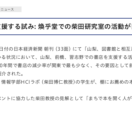
ニュース
支援する試み: 煥乎堂での柴田研究室の活動
20日付の日本経済新聞 朝刊 (33面) にて「山梨、図書館と
いる状
況において、山梨、前橋、習志野での書店を支援する
10年間で書店の減少率が関東で最も少なく、その要
因として
紹介された。
情報学部HCIラボ (柴田博仁教授)の学生が、棚にお薦め
ベントに協力した柴田教授の見解として「まちで本を
開く人が