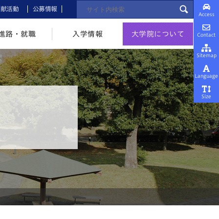
貢献活動
公募情報
Access
進路・就職
入学情報
大学院について
Contact
Sitemap
Language
Size