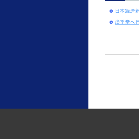
日本経済
煥乎堂へ行こ