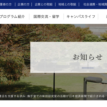
護者の方
企業の方
企業との取組
地域との取組
社会連携・地域
プログラム紹介
国際交流・留学
キャンパスライフ
お知らせ
書店を支援する試み: 煥乎堂での柴田研究室の活動が日本経済新聞で紹介される