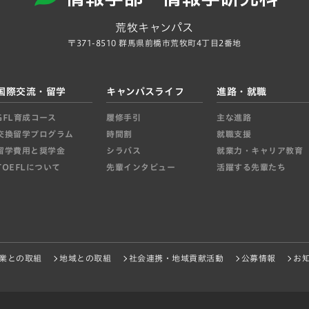
荒牧キャンパス
〒371-8510 群馬県前橋市荒牧町4丁目2番地
国際交流・留学
キャンパスライフ
進路・就職
GFL育成コース
履修手引
主な進路
交換留学プログラム
時間割
就職支援
留学費用と奨学金
シラバス
就業力・キャリア教育
TOEFLについて
先輩インタビュー
活躍する先輩たち
業との取組
地域との取組
社会連携・地域貢献活動
公募情報
お